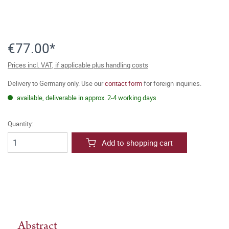
€77.00*
Prices incl. VAT, if applicable plus handling costs
Delivery to Germany only. Use our
contact form
for foreign inquiries.
available, deliverable in approx. 2-4 working days
Quantity:
Add to shopping cart
Abstract