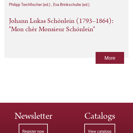
Philipp Teichfischer (ed.)
,
Eva Brinkschulte (ed.)
Johann Lukas Schönlein (1793–1864):
"Mon chèr Monsieur Schönlein"
More
Newsletter
Catalogs
Register now
View catalogs