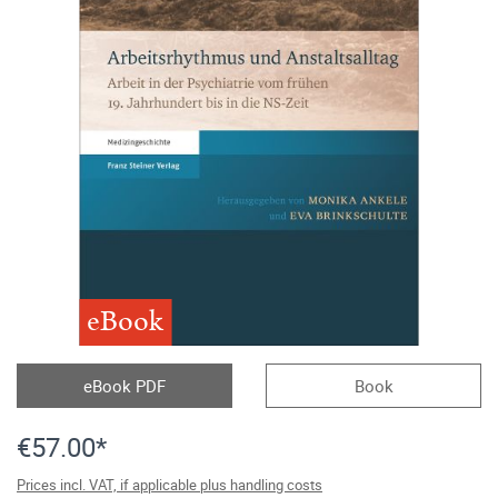
eBook
eBook PDF
Book
€57.00*
Prices incl. VAT, if applicable plus handling costs