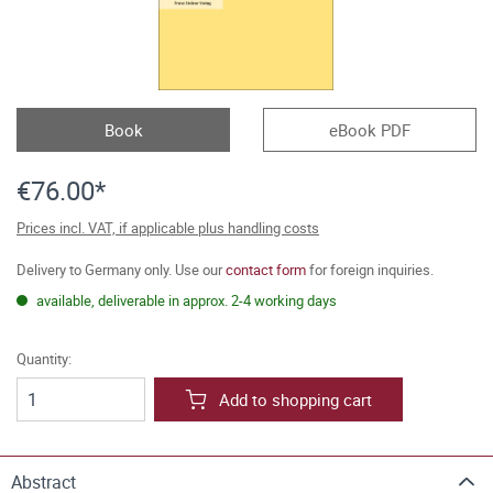
Book
eBook PDF
€76.00*
Prices incl. VAT, if applicable plus handling costs
Delivery to Germany only. Use our
contact form
for foreign inquiries.
available, deliverable in approx. 2-4 working days
Quantity:
Add to shopping cart
Abstract