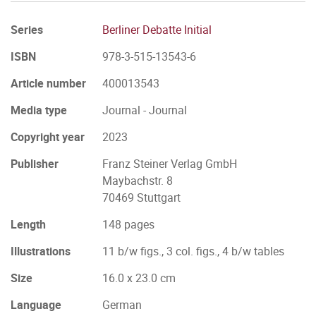
Series
Berliner Debatte Initial
ISBN
978-3-515-13543-6
Article number
400013543
Media type
Journal - Journal
Copyright year
2023
Publisher
Franz Steiner Verlag GmbH
Maybachstr. 8
70469 Stuttgart
Length
148 pages
Illustrations
11 b/w figs., 3 col. figs., 4 b/w tables
Size
16.0 x 23.0 cm
Language
German