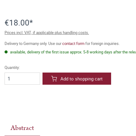
€18.00*
Prices incl. VAT, if applicable plus handling costs.
Delivery to Germany only. Use our
contact form
for foreign inquiries.
available, delivery of the first issue approx. 5-8 working days after the rel
Quantity:
Add to shopping cart
Abstract