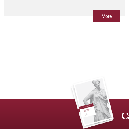
More
C