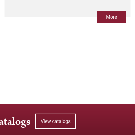
More
atalogs
View catalogs