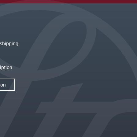
shipping
iption
ion