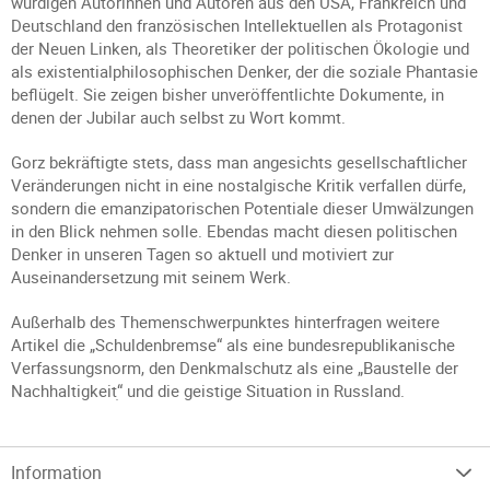
würdigen Autorinnen und Autoren aus den USA, Frankreich und
Deutschland den französischen Intellektuellen als Protagonist
der Neuen Linken, als Theoretiker der politischen Ökologie und
als existentialphilosophischen Denker, der die soziale Phantasie
beflügelt. Sie zeigen bisher unveröffentlichte Dokumente, in
denen der Jubilar auch selbst zu Wort kommt.
Gorz bekräftigte stets, dass man angesichts gesellschaftlicher
Veränderungen nicht in eine nostalgische Kritik verfallen dürfe,
sondern die emanzipatorischen Potentiale dieser Umwälzungen
in den Blick nehmen solle. Ebendas macht diesen politischen
Denker in unseren Tagen so aktuell und motiviert zur
Auseinandersetzung mit seinem Werk.
Außerhalb des Themenschwerpunktes hinterfragen weitere
Artikel die „Schuldenbremse“ als eine bundesrepublikanische
Verfassungsnorm, den Denkmalschutz als eine „Baustelle der
Nachhaltigkeitׅ“ und die geistige Situation in Russland.
Information