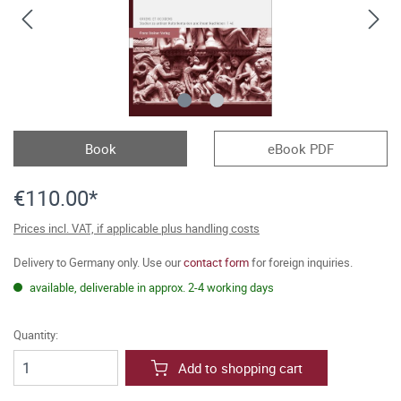
Book
eBook PDF
€110.00*
Prices incl. VAT, if applicable plus handling costs
Delivery to Germany only. Use our
contact form
for foreign inquiries.
available, deliverable in approx. 2-4 working days
Quantity:
Add to shopping cart