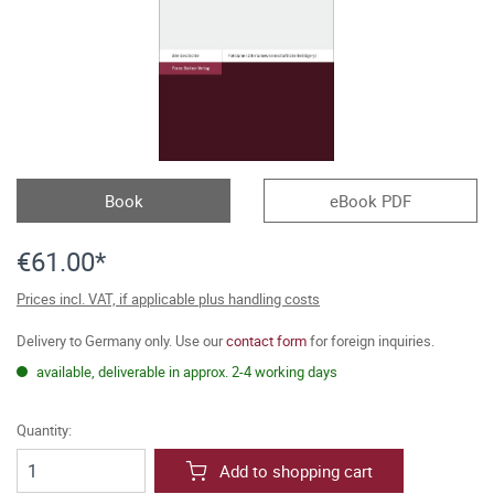
Book
eBook PDF
€61.00*
Prices incl. VAT, if applicable plus handling costs
Delivery to Germany only. Use our
contact form
for foreign inquiries.
available, deliverable in approx. 2-4 working days
Quantity:
Add to shopping cart