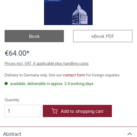
Book
eBook PDF
€64.00*
Prices incl. VAT, if applicable plus handling costs
Delivery to Germany only. Use our
contact form
for foreign inquiries.
available, deliverable in approx. 2-4 working days
Quantity:
Add to shopping cart
Abstract