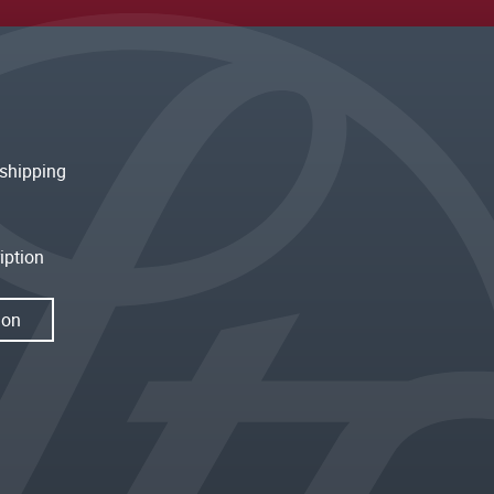
shipping
iption
ion