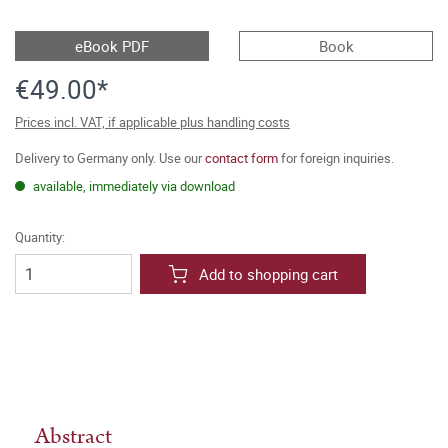
eBook PDF
Book
€49.00*
Prices incl. VAT, if applicable plus handling costs
Delivery to Germany only. Use our
contact form
for foreign inquiries.
available, immediately via download
Quantity:
Add to shopping cart
Abstract