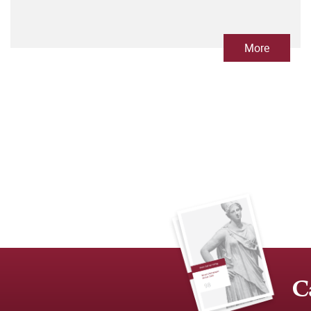
More
C