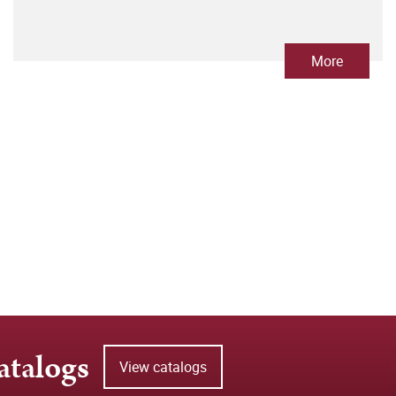
More
atalogs
View catalogs