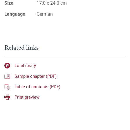
Size
17.0 x 24.0 cm
Language
German
Related links
To eLibrary
Sample chapter (PDF)
Table of contents (PDF)
Print preview