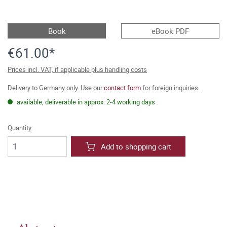
Book
eBook PDF
€61.00*
Prices incl. VAT, if applicable plus handling costs
Delivery to Germany only. Use our
contact form
for foreign inquiries.
available, deliverable in approx. 2-4 working days
Quantity:
Add to shopping cart