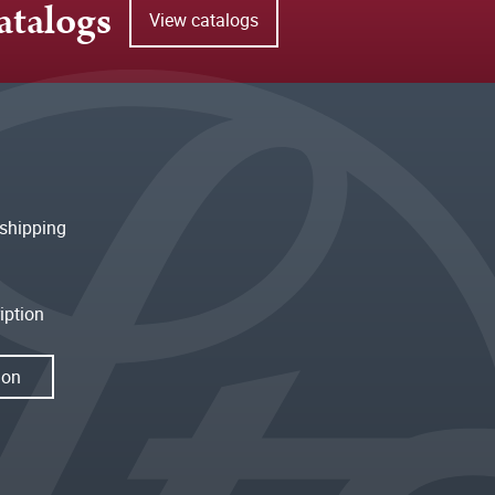
atalogs
View catalogs
shipping
iption
ion