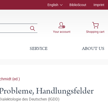
English
BiblioScout
Imprint
Your account
Shopping cart
SERVICE
ABOUT US
chmidt (ed.)
 Probleme, Handlungsfelder
 Dialektologie des Deutschen (IGDD)