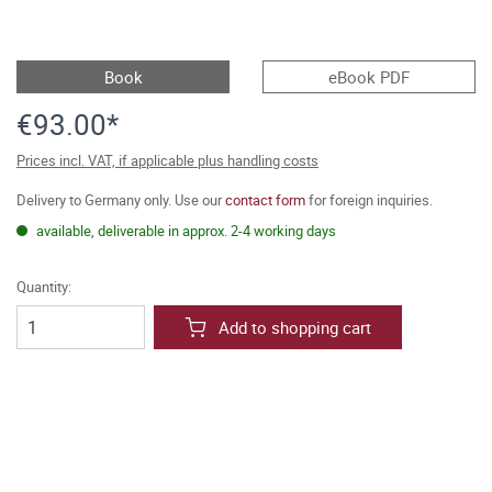
Book
eBook PDF
€93.00*
Prices incl. VAT, if applicable plus handling costs
Delivery to Germany only. Use our
contact form
for foreign inquiries.
available, deliverable in approx. 2-4 working days
Quantity:
Add to shopping cart