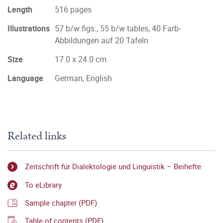
Length
516 pages
Illustrations
57 b/w figs., 55 b/w tables, 40 Farb-
Abbildungen auf 20 Tafeln
Size
17.0 x 24.0 cm
Language
German, English
Related links
Zeitschrift für Dialektologie und Linguistik – Beihefte
To eLibrary
Sample chapter (PDF)
Table of contents (PDF)