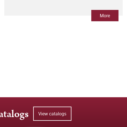
More
atalogs
View catalogs