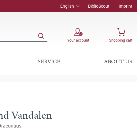
English
BiblioScout
Imprint
Your account
Shopping cart
SERVICE
ABOUT US
nd Vandalen
Dracontius