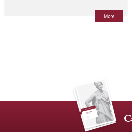
More
C