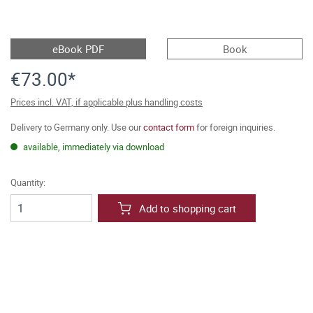
eBook PDF
Book
€73.00*
Prices incl. VAT, if applicable plus handling costs
Delivery to Germany only. Use our
contact form
for foreign inquiries.
available, immediately via download
Quantity:
Add to shopping cart