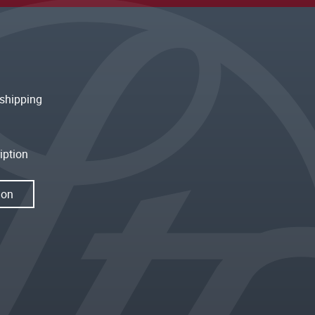
shipping
iption
ion