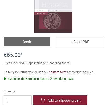
Book
eBook PDF
€65.00*
Prices incl. VAT, if applicable plus handling costs
Delivery to Germany only. Use our
contact form
for foreign inquiries.
available, deliverable in approx. 2-4 working days
Quantity:
Add to shopping cart