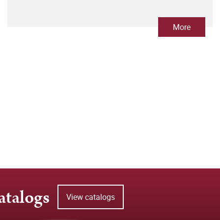
More
atalogs
View catalogs