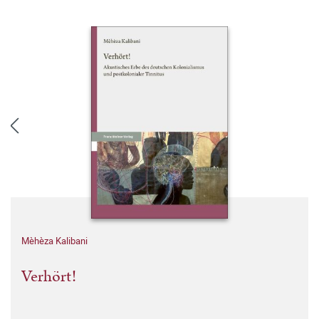
Mèhèza Kalibani
Verhört!