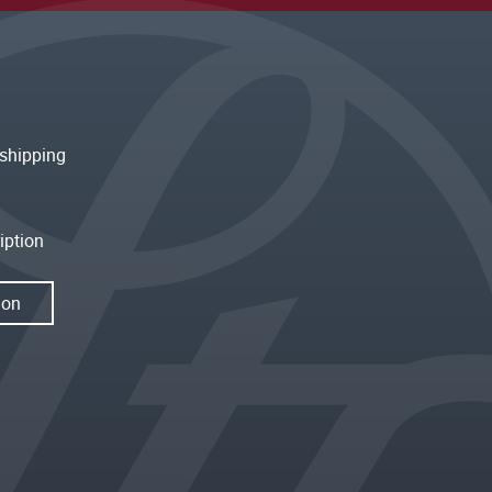
shipping
iption
ion