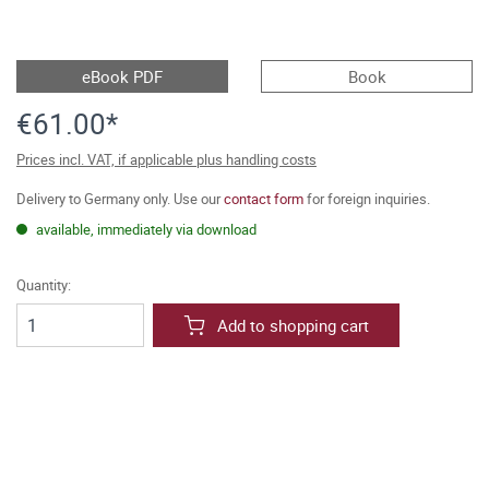
eBook PDF
Book
€61.00*
Prices incl. VAT, if applicable plus handling costs
Delivery to Germany only. Use our
contact form
for foreign inquiries.
available, immediately via download
Quantity:
Add to shopping cart