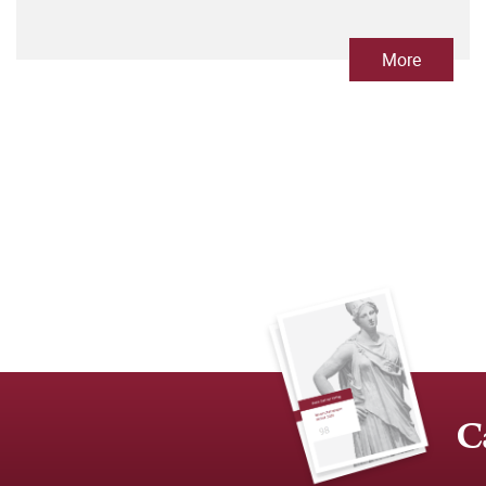
More
C