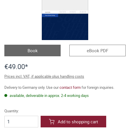
Book
eBook PDF
€49.00*
Prices incl. VAT, if applicable plus handling costs
Delivery to Germany only. Use our
contact form
for foreign inquiries.
available, deliverable in approx. 2-4 working days
Quantity:
Add to shopping cart