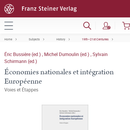
Home
Subjects
History
19th–21st Centuries
Éric Bussière (ed.)
,
Michel Dumoulin (ed.)
,
Sylvain
Schirmann (ed.)
Économies nationales et intégration
Européenne
Voies et Étappes