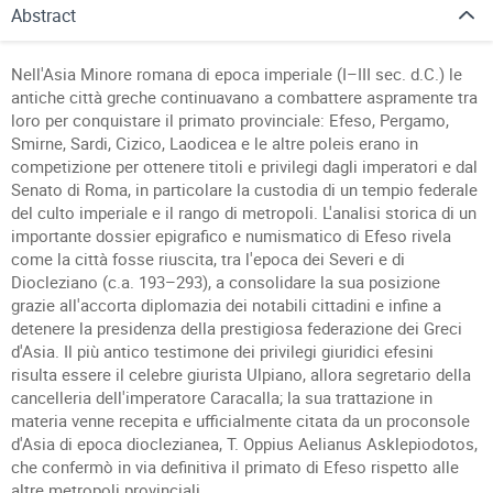
Abstract
Nell'Asia Minore romana di epoca imperiale (I–III sec. d.C.) le
antiche città greche continuavano a combattere aspramente tra
loro per conquistare il primato provinciale: Efeso, Pergamo,
Smirne, Sardi, Cizico, Laodicea e le altre poleis erano in
competizione per ottenere titoli e privilegi dagli imperatori e dal
Senato di Roma, in particolare la custodia di un tempio federale
del culto imperiale e il rango di metropoli. L'analisi storica di un
importante dossier epigrafico e numismatico di Efeso rivela
come la città fosse riuscita, tra l'epoca dei Severi e di
Diocleziano (c.a. 193–293), a consolidare la sua posizione
grazie all'accorta diplomazia dei notabili cittadini e infine a
detenere la presidenza della prestigiosa federazione dei Greci
d'Asia. Il più antico testimone dei privilegi giuridici efesini
risulta essere il celebre giurista Ulpiano, allora segretario della
cancelleria dell'imperatore Caracalla; la sua trattazione in
materia venne recepita e ufficialmente citata da un proconsole
d'Asia di epoca dioclezianea, T. Oppius Aelianus Asklepiodotos,
che confermò in via definitiva il primato di Efeso rispetto alle
altre metropoli provinciali.