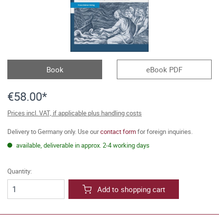
Book
eBook PDF
€58.00*
Prices incl. VAT, if applicable plus handling costs
Delivery to Germany only. Use our
contact form
for foreign inquiries.
available, deliverable in approx. 2-4 working days
Quantity:
Add to shopping cart