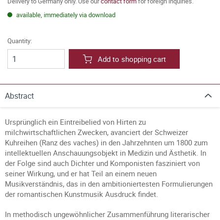
Delivery to Germany only. Use our
contact form
for foreign inquiries.
available, immediately via download
Quantity:
Add to shopping cart
Abstract
Ursprünglich ein Eintreibelied von Hirten zu
milchwirtschaftlichen Zwecken, avanciert der Schweizer
Kuhreihen (Ranz des vaches) in den Jahrzehnten um 1800 zum
intellektuellen Anschauungsobjekt in Medizin und Ästhetik. In
der Folge sind auch Dichter und Komponisten fasziniert von
seiner Wirkung, und er hat Teil an einem neuen
Musikverständnis, das in den ambitioniertesten Formulierungen
der romantischen Kunstmusik Ausdruck findet.
In methodisch ungewöhnlicher Zusammenführung literarischer