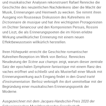
und musikalischer Analysen rekonstruiert Rafael Rennicke die
Geschichte des neuzeitlichen Nachdenkens über die Macht der
Musik, Erinnerungen und Heimweh zu wecken. Sie nimmt ihren
Ausgang von Rousseaus Diskussion des Kuhreihens im
Dictionnaire de musique
und hat ihre wichtigsten Protagonisten
im Dichter Senancour und den Komponisten Persuis, Rossini
und Liszt, die als Erinnerungspoeten die im Hören erlebte
Wirkung unwillkürlicher Erinnerung mit einem neuen
Effektbewusstsein willkürlich herstellen.
Ihren Höhepunkt erreicht die Geschichte romantischer
Kuhreihen-Rezeption im Werk von Berlioz. Rennickes
Neudeutung der
Scène aux champs
zeigt, warum dieser zentrale
Satz der epochalen
Symphonie fantastique
mit einem Ranz des
vaches eröffnet und schließt und als Musterfall einer Musik mit
Erinnerungswirkung auch Eingang findet in den
Grand traité
d‘instrumentation
: Berlioz verknüpft ihn dort unmittelbar mit der
Begründung einer musikalischen Erinnerungspoetik der
Moderne.
Ausgezeichnet mit dem Jacques-Handschin-Preis 2020 der