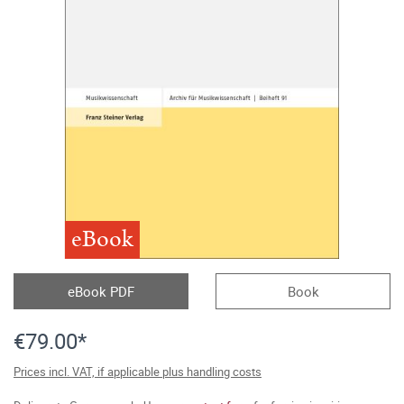
eBook
eBook PDF
Book
€79.00*
Prices incl. VAT, if applicable plus handling costs