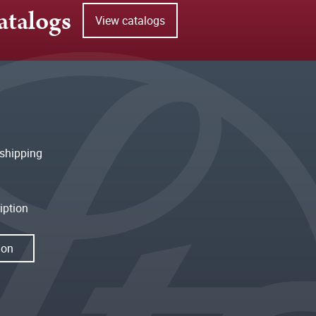
atalogs
View catalogs
shipping
iption
ion