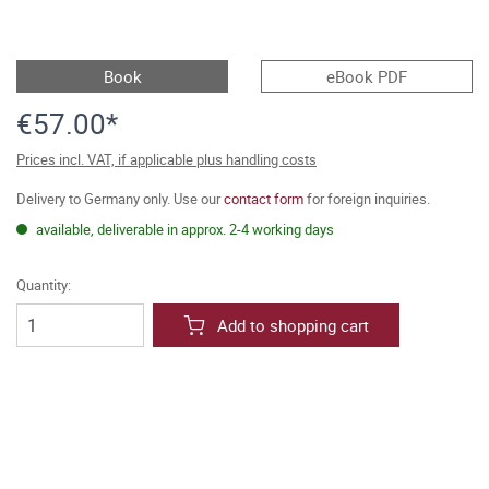
Book
eBook PDF
€57.00*
Prices incl. VAT, if applicable plus handling costs
Delivery to Germany only. Use our
contact form
for foreign inquiries.
available, deliverable in approx. 2-4 working days
Quantity:
Add to shopping cart