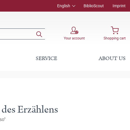
English
BiblioScout
Imprint
Your account
Shopping cart
SERVICE
ABOUT US
 des Erzählens
so"