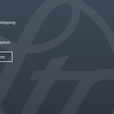
shipping
iption
ion