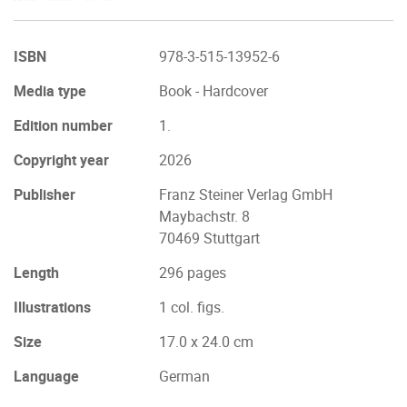
ISBN
978-3-515-13952-6
Media type
Book - Hardcover
Edition number
1.
Copyright year
2026
Publisher
Franz Steiner Verlag GmbH
Maybachstr. 8
70469 Stuttgart
Length
296 pages
Illustrations
1 col. figs.
Size
17.0 x 24.0 cm
Language
German