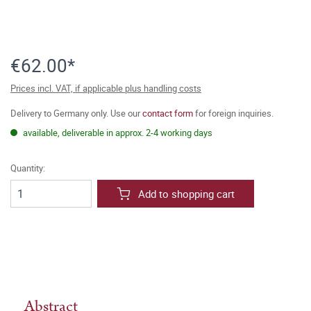
€62.00*
Prices incl. VAT, if applicable plus handling costs
Delivery to Germany only. Use our
contact form
for foreign inquiries.
available, deliverable in approx. 2-4 working days
Quantity:
Add to shopping cart
Abstract