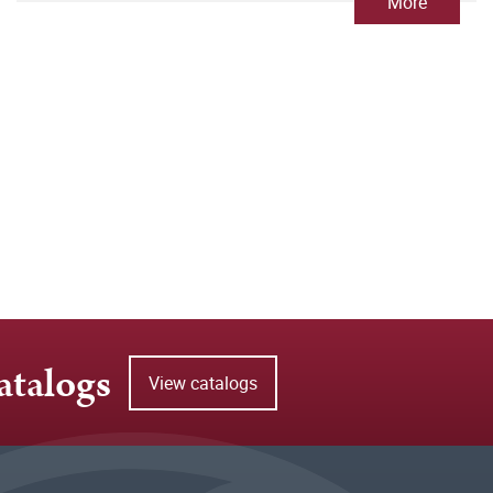
More
atalogs
View catalogs