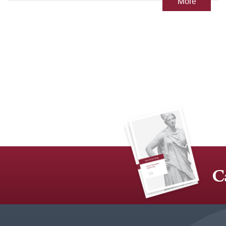
More
C