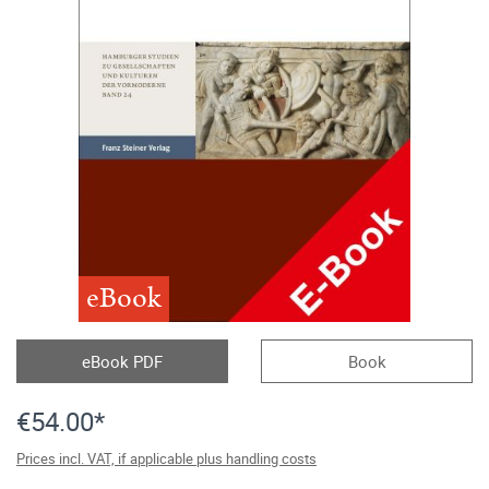
eBook
eBook PDF
Book
€54.00*
Prices incl. VAT, if applicable plus handling costs