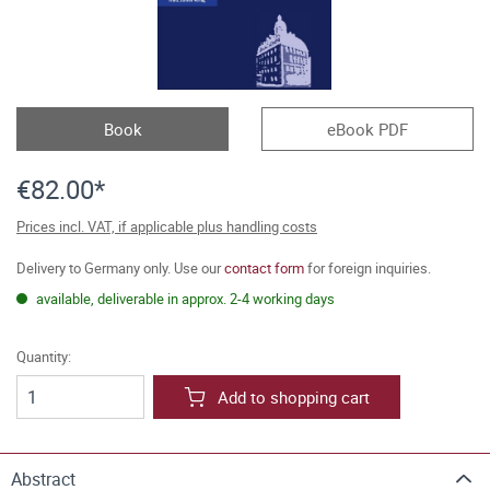
Book
eBook PDF
€82.00*
Prices incl. VAT, if applicable plus handling costs
Delivery to Germany only. Use our
contact form
for foreign inquiries.
available, deliverable in approx. 2-4 working days
Quantity:
Add to shopping cart
Abstract