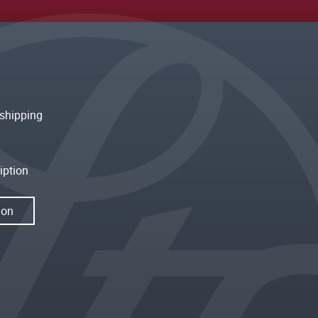
shipping
iption
ion