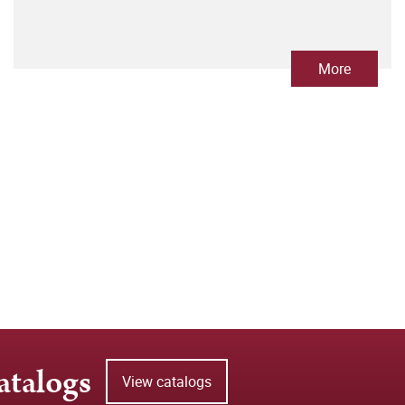
More
atalogs
View catalogs