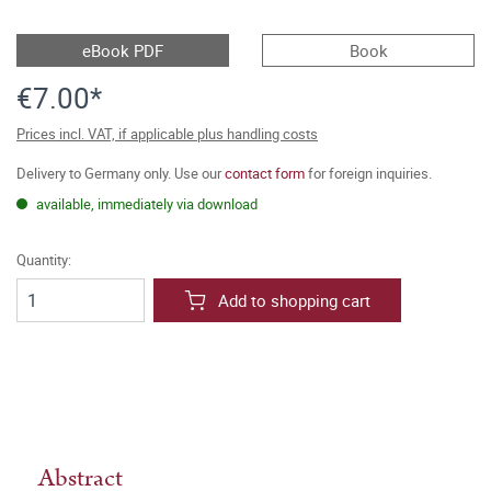
eBook PDF
Book
€7.00*
Prices incl. VAT, if applicable plus handling costs
Delivery to Germany only. Use our
contact form
for foreign inquiries.
available, immediately via download
Quantity:
Add to shopping cart
Abstract