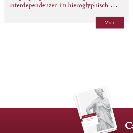
Interdependenzen im hieroglyphisch-
hieratischen Schriftsystem
More
C