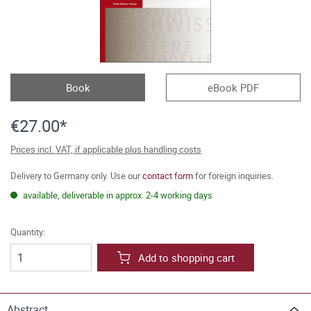
Book
eBook PDF
€27.00*
Prices incl. VAT, if applicable plus handling costs
Delivery to Germany only. Use our
contact form
for foreign inquiries.
available, deliverable in approx. 2-4 working days
Quantity:
Add to shopping cart
Abstract