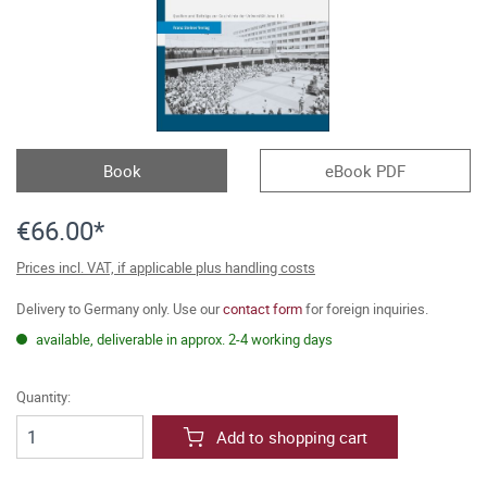
Book
eBook PDF
€66.00*
Prices incl. VAT, if applicable plus handling costs
Delivery to Germany only. Use our
contact form
for foreign inquiries.
available, deliverable in approx. 2-4 working days
Quantity:
Add to shopping cart