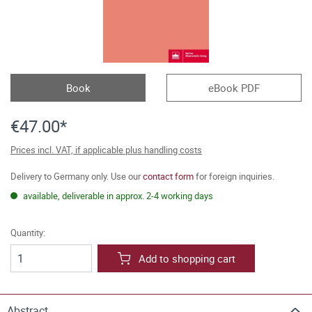
Book
eBook PDF
€47.00*
Prices incl. VAT, if applicable plus handling costs
Delivery to Germany only. Use our
contact form
for foreign inquiries.
available, deliverable in approx. 2-4 working days
Quantity:
Add to shopping cart
Abstract