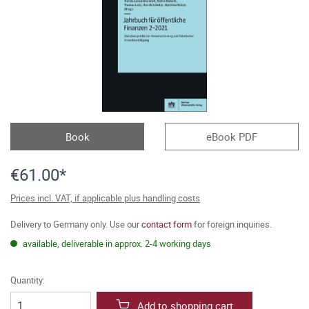
Book
eBook PDF
€61.00*
Prices incl. VAT, if applicable plus handling costs
Delivery to Germany only. Use our
contact form
for foreign inquiries.
available, deliverable in approx. 2-4 working days
Quantity:
Add to shopping cart