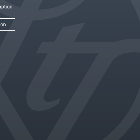
iption
ion