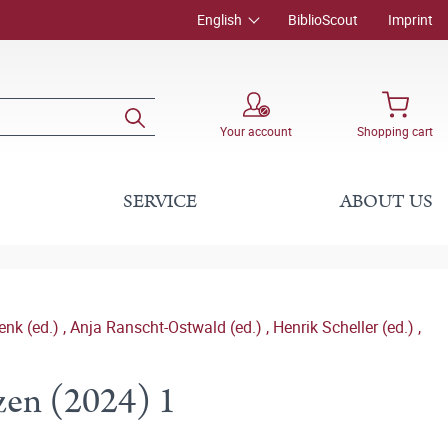
English
BiblioScout
Imprint
Your account
Shopping cart
SERVICE
ABOUT US
nk (ed.)
,
Anja Ranscht-Ostwald (ed.)
,
Henrik Scheller (ed.)
,
nzen (2024) 1