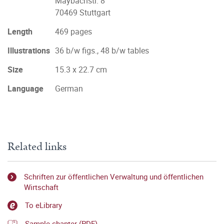
Maybachstr. 8
70469 Stuttgart
Length
469 pages
Illustrations
36 b/w figs., 48 b/w tables
Size
15.3 x 22.7 cm
Language
German
Related links
Schriften zur öffentlichen Verwaltung und öffentlichen
Wirtschaft
To eLibrary
Sample chapter (PDF)