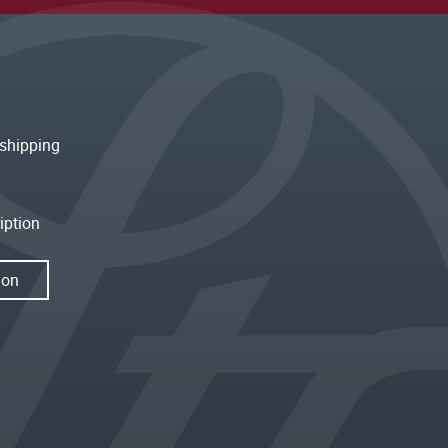
shipping
iption
ion