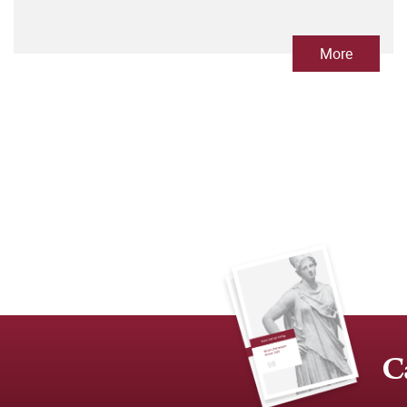
More
C