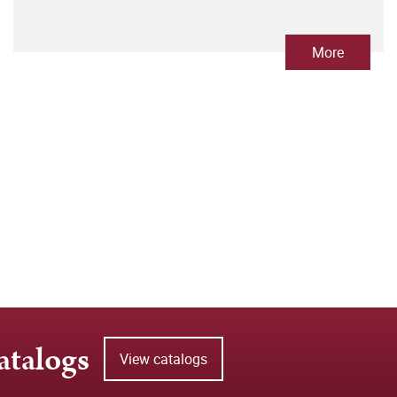
More
atalogs
View catalogs