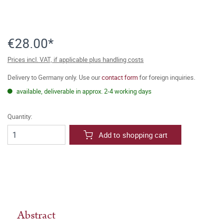
€28.00*
Prices incl. VAT, if applicable plus handling costs
Delivery to Germany only. Use our
contact form
for foreign inquiries.
available, deliverable in approx. 2-4 working days
Quantity:
Add to shopping cart
Abstract