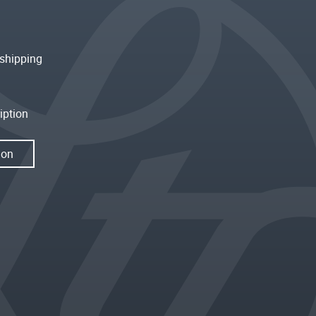
shipping
iption
ion