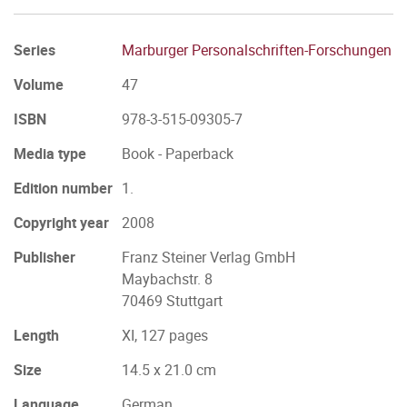
Series
Marburger Personalschriften-Forschungen
Volume
47
ISBN
978-3-515-09305-7
Media type
Book - Paperback
Edition number
1.
Copyright year
2008
Publisher
Franz Steiner Verlag GmbH
Maybachstr. 8
70469 Stuttgart
Length
XI, 127 pages
Size
14.5 x 21.0 cm
Language
German