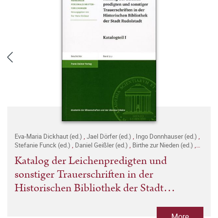
Eva-Maria Dickhaut (ed.)
,
Jael Dörfer (ed.)
,
Ingo Donnhauser (ed.)
,
Stefanie Funck (ed.)
,
Daniel Geißler (ed.)
,
Birthe zur Nieden (ed.)
,
Jörg Witzel (ed.)
Katalog der Leichenpredigten und
sonstiger Trauerschriften in der
Historischen Bibliothek der Stadt
Rudolstadt
More