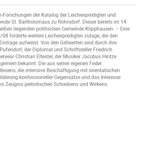
n-Forschungen der Katalog der Leichenpredigten und
einde St. Bartholomäus zu Röhrsdorf. Dieser bereits im 14.
Meißen liegenden politischen Gemeinde Klipphausen. – Eine
08 förderte weitere Leichenpredigten zutage, die den
nträge aufweist. Von den Gefeierten sind durch ihre
Pufendorf, der Diplomat und Schriftsteller Friedrich
enieur Christian Eltester, der Musiker Jacobus Hintze
lgemein bekannt. Die aus seiner eigenen Feder
esens, die intensive Beschäftigung mit orientalischen
ilderung konfessioneller Gegensätze und das Interesse
 Zeugnis pietistischen Schreibens und Wirkens.