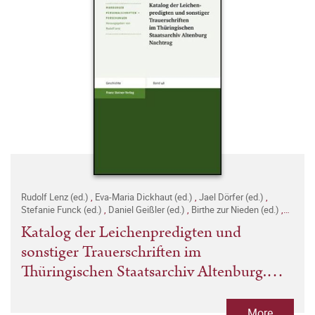
Rudolf Lenz (ed.)
,
Eva-Maria Dickhaut (ed.)
,
Jael Dörfer (ed.)
,
Stefanie Funck (ed.)
,
Daniel Geißler (ed.)
,
Birthe zur Nieden (ed.)
,
Jörg Witzel (ed.)
Katalog der Leichenpredigten und
sonstiger Trauerschriften im
Thüringischen Staatsarchiv Altenburg.
Nachtrag
More