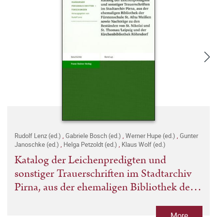
Rudolf Lenz (ed.)
,
Gabriele Bosch (ed.)
,
Werner Hupe (ed.)
,
Gunter
Janoschke (ed.)
,
Helga Petzoldt (ed.)
,
Klaus Wolf (ed.)
Katalog der Leichenpredigten und
sonstiger Trauerschriften im Stadtarchiv
Pirna, aus der ehemaligen Bibliothek der
Fürstenschule St. Afra/Meißen sowie
Nachträge zu den Beständen von St. Ni
More