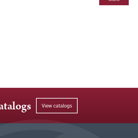
atalogs
View catalogs