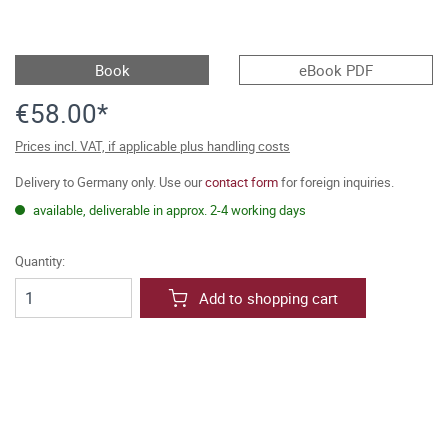
Book
eBook PDF
€58.00*
Prices incl. VAT, if applicable plus handling costs
Delivery to Germany only. Use our
contact form
for foreign inquiries.
available, deliverable in approx. 2-4 working days
Quantity:
Add to shopping cart