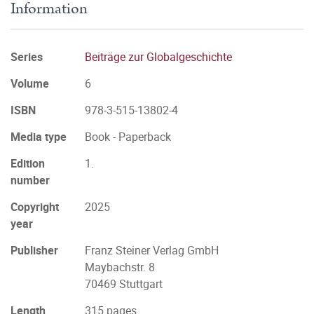
Information
Series
Beiträge zur Globalgeschichte
Volume
6
ISBN
978-3-515-13802-4
Media type
Book - Paperback
Edition
1.
number
Copyright
2025
year
Publisher
Franz Steiner Verlag GmbH
Maybachstr. 8
70469 Stuttgart
Length
315 pages