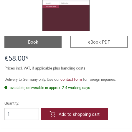
Book
eBook PDF
€58.00*
Prices incl. VAT, if applicable plus handling costs
Delivery to Germany only. Use our
contact form
for foreign inquiries.
available, deliverable in approx. 2-4 working days
Quantity:
Add to shopping cart