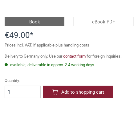
Book
eBook PDF
€49.00*
Prices incl. VAT, if applicable plus handling costs
Delivery to Germany only. Use our
contact form
for foreign inquiries.
available, deliverable in approx. 2-4 working days
Quantity:
Add to shopping cart