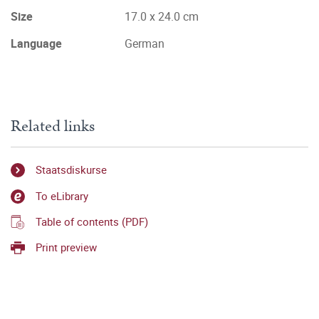
Size
17.0 x 24.0 cm
Language
German
Related links
Staatsdiskurse
To eLibrary
Table of contents (PDF)
Print preview