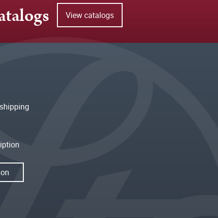
atalogs
View catalogs
shipping
iption
ion