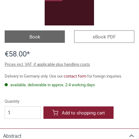
Book
eBook PDF
€58.00*
Prices incl. VAT, if applicable plus handling costs
Delivery to Germany only. Use our
contact form
for foreign inquiries.
available, deliverable in approx. 2-4 working days
Quantity:
Add to shopping cart
Abstract