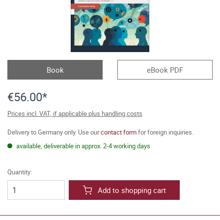
Book
eBook PDF
€56.00*
Prices incl. VAT, if applicable plus handling costs
Delivery to Germany only. Use our
contact form
for foreign inquiries.
available, deliverable in approx. 2-4 working days
Quantity:
Add to shopping cart