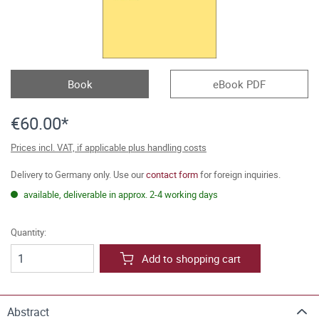
Book
eBook PDF
€60.00*
Prices incl. VAT, if applicable plus handling costs
Delivery to Germany only. Use our
contact form
for foreign inquiries.
available, deliverable in approx. 2-4 working days
Quantity:
Add to shopping cart
Abstract