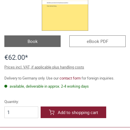
Book
eBook PDF
€62.00*
Prices incl. VAT, if applicable plus handling costs
Delivery to Germany only. Use our
contact form
for foreign inquiries.
available, deliverable in approx. 2-4 working days
Quantity:
Add to shopping cart