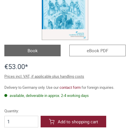
Book
eBook PDF
€53.00*
Prices incl. VAT, if applicable plus handling costs
Delivery to Germany only. Use our
contact form
for foreign inquiries.
available, deliverable in approx. 2-4 working days
Quantity:
Add to shopping cart