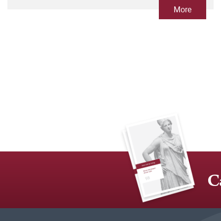
More
C