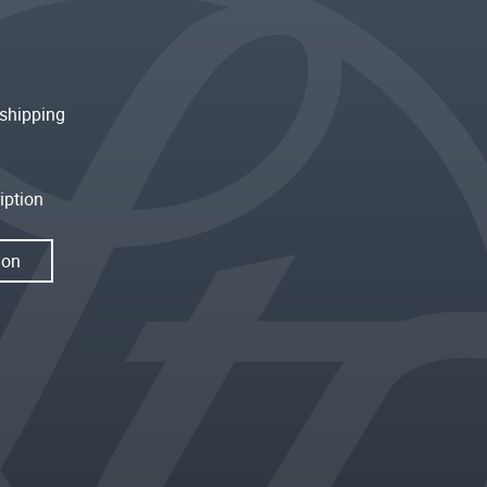
shipping
iption
ion