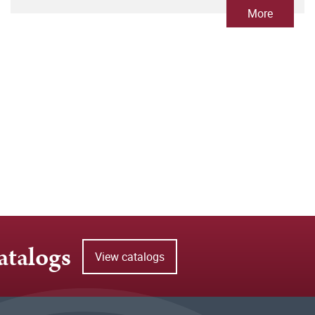
More
atalogs
View catalogs