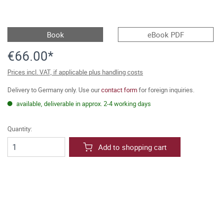
Book
eBook PDF
€66.00*
Prices incl. VAT, if applicable plus handling costs
Delivery to Germany only. Use our
contact form
for foreign inquiries.
available, deliverable in approx. 2-4 working days
Quantity:
Add to shopping cart