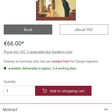
Book
eBook PDF
€66.00*
Prices incl. VAT, if applicable plus handling costs
Delivery to Germany only. Use our
contact form
for foreign inquiries.
available, deliverable in approx. 2-4 working days
Quantity:
Add to shopping cart
Abstract