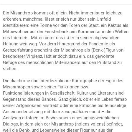
Ein Misanthrop kommt oft allein. Nicht immer ist er leicht zu
erkennen, manchmal lässt er sich nur über sein Umfeld
identifizieren: eine Tonne vor den Toren der Stadt, ein Kaktus als
Mitbewohner auf der Fensterbank, ein Kommentar in den Welten
des Internets. Mitten unter uns ist er in seiner abgewandten
Haltung weit weg. Vor dem Hintergrund der Pandemie als
Grenzerfahrung erscheint der Misanthrop als (Denk-)Figur von
besonderer Virulenz, lädt er doch dazu ein, das gewohnte
Gefüge des menschlichen Miteinanders auf den Prüfstand zu
stellen.
Die diachrone und interdisziplinäre Kartographie der Figur des
Misanthropen sowie seiner Funktionen bzw.
Funktionalisierungen in Gesellschaft, Kultur und Literatur sind
Gegenstand dieses Bandes. Ganz gleich, ob er ein Leben fernab
seiner Artgenossen anstrebt oder eine kritische bis feindselige
Auseinandersetzung mit dem
zoon politikon
sucht – die
Analysen erfolgen im Bewusstsein eines unausweichlichen
Dialogs, in dem sich der Misanthrop (nolens volens) befindet,
weil die Denk- und Lebensweise dieser Figur nur aus der