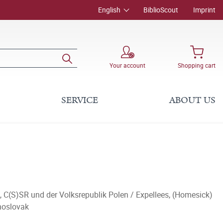
English
BiblioScout
Imprint
Your account
Shopping cart
SERVICE
ABOUT US
, C(S)SR und der Volksrepublik Polen / Expellees, (Homesick)
choslovak
)