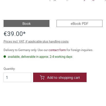
Book
eBook PDF
€39.00*
Prices incl. VAT, if applicable plus handling costs
Delivery to Germany only. Use our
contact form
for foreign inquiries.
available, deliverable in approx. 2-4 working days
Quantity:
Add to shopping cart