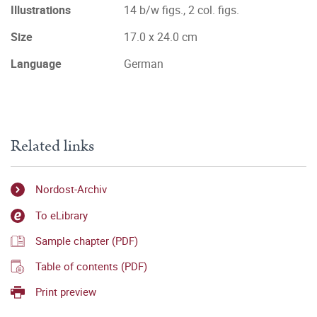
Illustrations
14 b/w figs., 2 col. figs.
Size
17.0 x 24.0 cm
Language
German
Related links
Nordost-Archiv
To eLibrary
Sample chapter (PDF)
Table of contents (PDF)
Print preview