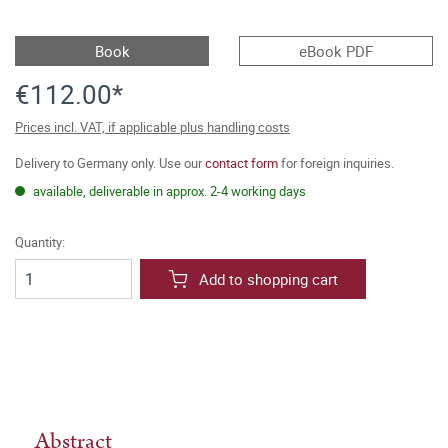
Book
eBook PDF
€112.00*
Prices incl. VAT, if applicable plus handling costs
Delivery to Germany only. Use our
contact form
for foreign inquiries.
available, deliverable in approx. 2-4 working days
Quantity:
Add to shopping cart
Abstract