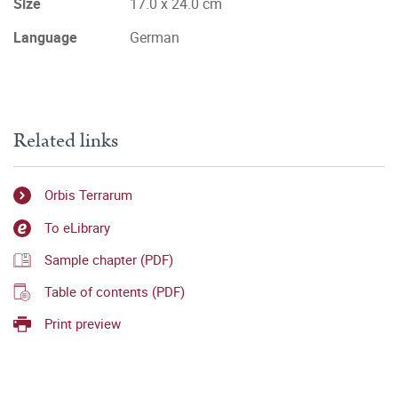
Size
17.0 x 24.0 cm
Language
German
Related links
Orbis Terrarum
To eLibrary
Sample chapter (PDF)
Table of contents (PDF)
Print preview