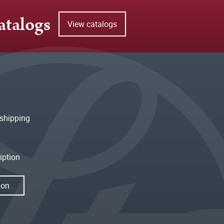
atalogs
View catalogs
shipping
iption
ion