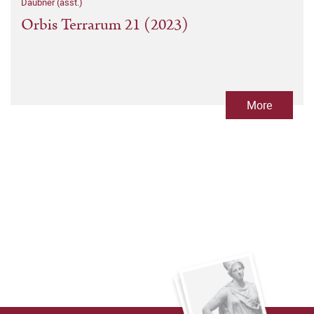
Daubner (asst.)
Orbis Terrarum 21 (2023)
More