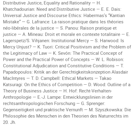
Distributive Justice, Equality and Rationality — H.
Khatchadourian: Need and Distributive Justice — E. E. Dais:
Universal Justice and Discourse Ethics: Habermas's “Kantian
Mistake“ — G. Lafrance: La raison pratique dans les théories
néo-libérales de la justice — S. Panou: Raison pratique et
justice — A. Mineau: Droit et morale en contexte totalitaire — E.
Lagerspetz/S. Vihjanen: Institutional Mercy — S. Harwood: Is
Mercy Unjust? — K. Tuori: Critical Positivism and the Problem of
the Legitimacy of Law — K. Sevón: The Practical Concept of
Power and the Practical Power of Concepts — W. L. Robison:
Constitutional Adjudication and Constitutive Conditions — T.
Papadopoulos: Kritik an der Gerechtigkeitskonzeption Alasdair
MacIntyres — T. D. Campbell: Ethical Markets — Takao
Katsuragi: On the Ethics of Competition — D. Wood: Outline of a
Theory of Business Justice — H. Hof: Recht-Verhalten-
Anthropologie — E.-J. Lampe: Entwicklungslinien in der
rechtsanthropologischen Forschung — G. Sprenger:
Gegenseitigkeit und praktische Vernunft — M. Szyszkowska: Die
Philosophie des Menschen in den Theorien des Naturrechts im
20. Jh.