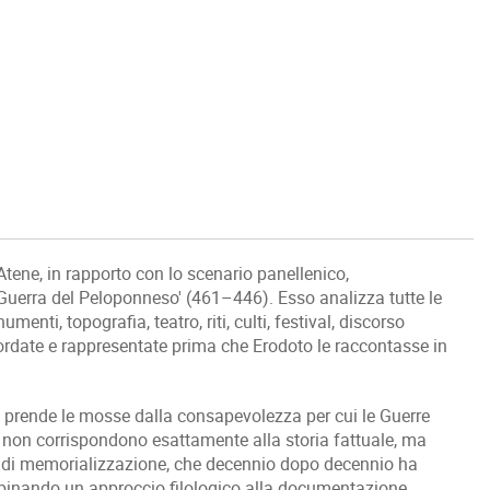
tene, in rapporto con lo scenario panellenico,
Guerra del Peloponneso' (461–446). Esso analizza tutte le
enti, topografia, teatro, riti, culti, festival, discorso
cordate e rappresentate prima che Erodoto le raccontasse in
ro prende le mosse dalla consapevolezza per cui le Guerre
 non corrispondono esattamente alla storia fattuale, ma
to di memorializzazione, che decennio dopo decennio ha
ombinando un approccio filologico alla documentazione