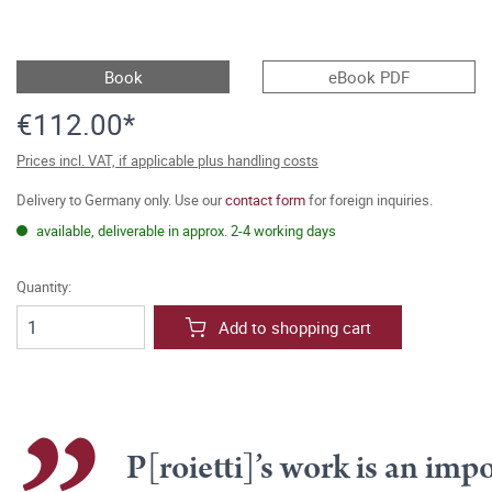
Book
eBook PDF
€112.00*
Prices incl. VAT, if applicable plus handling costs
Delivery to Germany only. Use our
contact form
for foreign inquiries.
available, deliverable in approx. 2-4 working days
Quantity:
Add to shopping cart
P[roietti]’s work is an imp