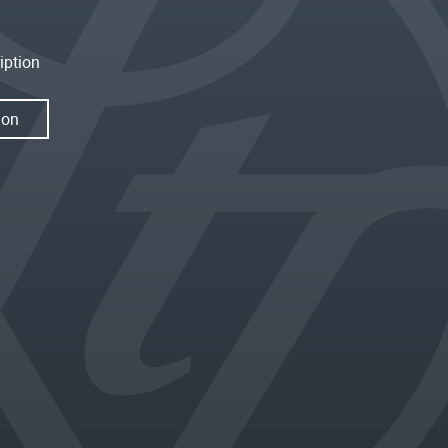
iption
ion