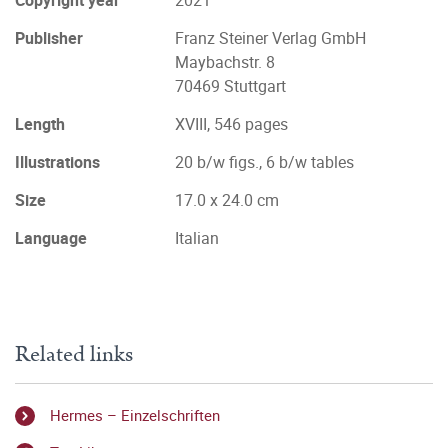
Copyright year
2021
Publisher
Franz Steiner Verlag GmbH
Maybachstr. 8
70469 Stuttgart
Length
XVIII, 546 pages
Illustrations
20 b/w figs., 6 b/w tables
Size
17.0 x 24.0 cm
Language
Italian
Related links
Hermes – Einzelschriften