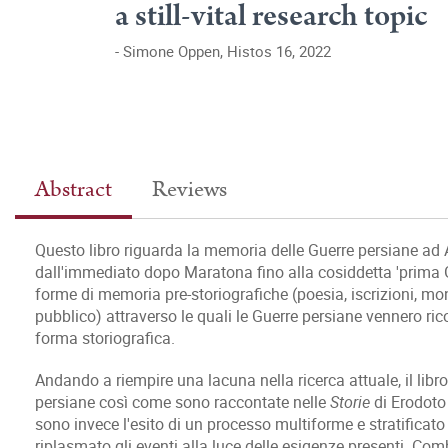
a still-vital research topic
Simone Oppen, Histos 16, 2022
Abstract
Reviews
Questo libro riguarda la memoria delle Guerre persiane ad A
dall'immediato dopo Maratona fino alla cosiddetta 'prima 
forme di memoria pre-storiografiche (poesia, iscrizioni, monum
pubblico) attraverso le quali le Guerre persiane vennero ri
forma storiografica.
Andando a riempire una lacuna nella ricerca attuale, il lib
persiane così come sono raccontate nelle
Storie
di Erodoto
sono invece l'esito di un processo multiforme e stratifica
riplasmato gli eventi alla luce delle esigenze presenti. C