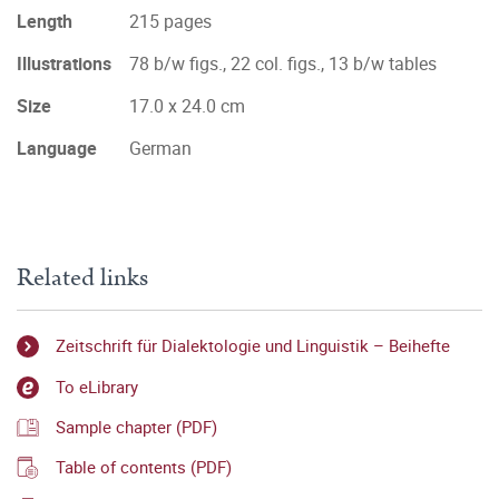
Length
215 pages
Illustrations
78 b/w figs., 22 col. figs., 13 b/w tables
Size
17.0 x 24.0 cm
Language
German
Related links
Zeitschrift für Dialektologie und Linguistik – Beihefte
To eLibrary
Sample chapter (PDF)
Table of contents (PDF)