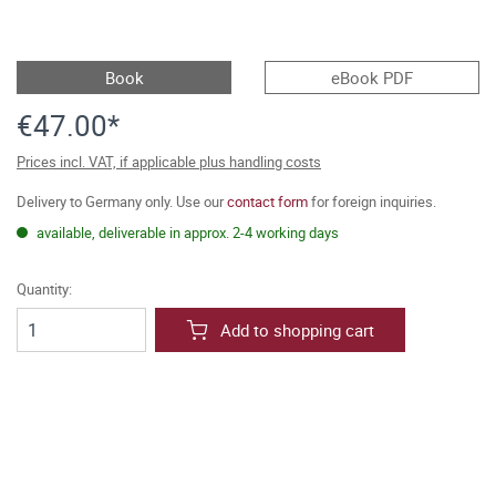
Book
eBook PDF
€47.00*
Prices incl. VAT, if applicable plus handling costs
Delivery to Germany only. Use our
contact form
for foreign inquiries.
available, deliverable in approx. 2-4 working days
Quantity:
Add to shopping cart