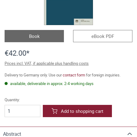
Book
eBook PDF
€42.00*
Prices incl. VAT, if applicable plus handling costs
Delivery to Germany only. Use our
contact form
for foreign inquiries.
available, deliverable in approx. 2-4 working days
Quantity:
Add to shopping cart
Abstract