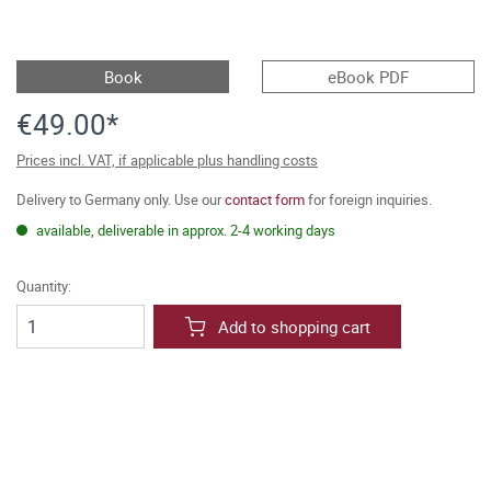
Book
eBook PDF
€49.00*
Prices incl. VAT, if applicable plus handling costs
Delivery to Germany only. Use our
contact form
for foreign inquiries.
available, deliverable in approx. 2-4 working days
Quantity:
Add to shopping cart