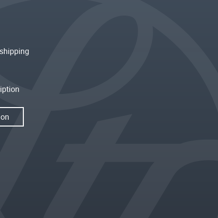
shipping
iption
ion