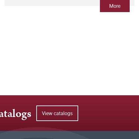
More
atalogs
View catalogs