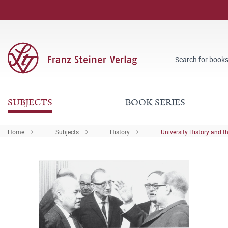
SUBJECTS
BOOK SERIES
Home
Subjects
History
University History and t