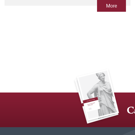
More
C