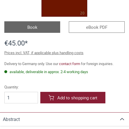
Book
eBook PDF
€45.00*
Prices incl. VAT, if applicable plus handling costs
Delivery to Germany only. Use our
contact form
for foreign inquiries.
available, deliverable in approx. 2-4 working days
Quantity:
Add to shopping cart
Abstract