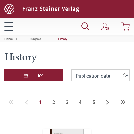
Home
Subjects
History
History
Filter
1
2
3
4
5