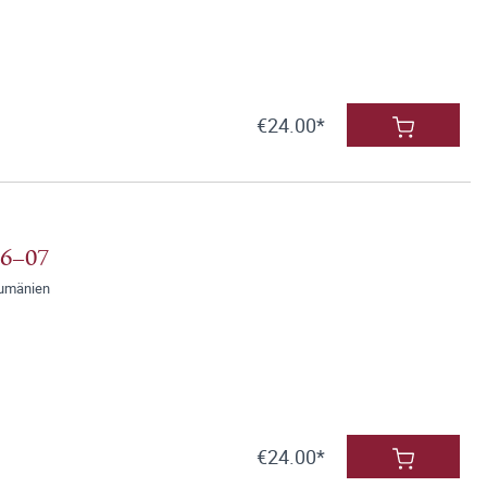
€24.00*
06–07
Rumänien
€24.00*