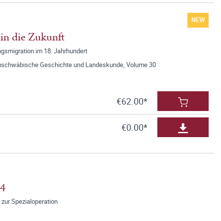
NEW
in die Zukunft
gsmigration im 18. Jahrhundert
onauschwäbische Geschichte und Landeskunde, Volume 30
€62.00*
€0.00*
04
 zur Spezialoperation