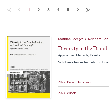
1
2
3
4
5
Mathias Beer (ed.)
,
Reinhard Johl
Diversity in the Danu
Approaches, Methods, Results
Schriftenreihe des Instituts für d
2026 | Book - Hardcover
2026 | eBook - PDF