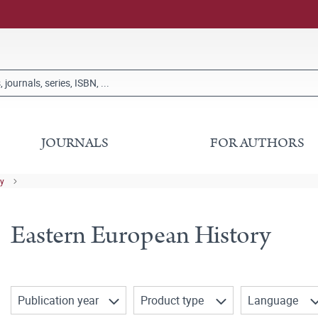
JOURNALS
FOR AUTHORS
ry
Eastern European History
Publication year
Product type
Language